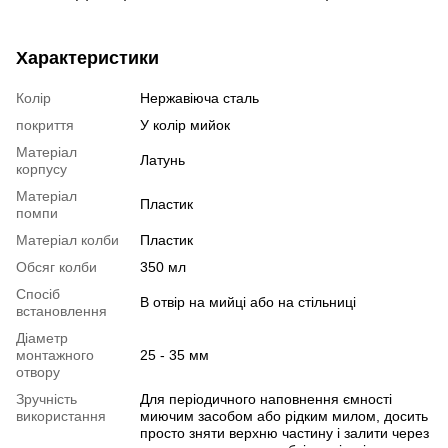
Характеристики
Колір
Нержавіюча сталь
покриття
У колір мийок
Матеріал
Латунь
корпусу
Матеріал
Пластик
помпи
Матеріал колби
Пластик
Обсяг колби
350 мл
Спосіб
В отвір на мийці або на стільниці
встановлення
Діаметр
монтажного
25 - 35 мм
отвору
Зручність
Для періодичного наповнення ємності
використання
миючим засобом або рідким милом, досить
просто зняти верхню частину і залити через