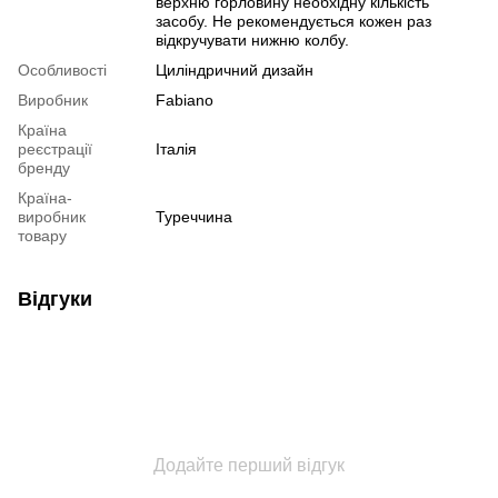
верхню горловину необхідну кількість
засобу. Не рекомендується кожен раз
відкручувати нижню колбу.
Особливості
Циліндричний дизайн
Виробник
Fabiano
Країна
реєстрації
Італія
бренду
Країна-
виробник
Туреччина
товару
Відгуки
Додайте перший відгук