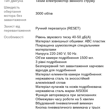
Тип двигуна
Тихий електромотор змінного струму
Швидкість
обертання
3000 об/хв
мотора без
завантаження
Захист від
Ручний перезапуск (RESET)
перевантаження
Особливості
Рівень звукового тиску 40-50 дБ(А)
Матеріал зовнішньої обшивки: АВС пластик
Покращена шумоізоляція спеціальними
матеріалами
Напруга 220-240 V, 50 Hz.
Об'єм камери подрібнення 1500 мл.
3 рівні подрібнення
Безперервний тип завантаження харчових
відходів для подрібнення
Матеріал елементів камери подрібнення:
нержавіюча сталь та зносостійкий
алюмінієвий сплав
Матеріал кулачків та ножів подрібнювача:
нержавіюча сталь марки AISI304
Функція автореверса при затисканнях
Обмежувач часу роботи на 5 хвилин
Вбудований пневматичний вимикач
Кнопка пневматичного вимикача у трьох