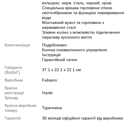
кольорах: нерж. сталь, чорний, хром.
Спеціальна кришка горловини сіткою
сміттєзбірником та функцією перекривання
води
Монтажний вузол та горловина з
нержавіючої сталі
Зливне коліно з можливістю підключення
переливу кухонного миття
Комплектація
Подрібнювач
Кнопка пневматичного управління
Інструкція
Гарантійний талон
Габарити
37.1 х 22.1 х 22.1 см
(ВхШхГ)
Виробник
Fabiano
Країна
реєстрації
Італія
бренду
Країна-виробник
Туреччина
товару
Гарантія
36 місяців офіційної гарантії від виробника