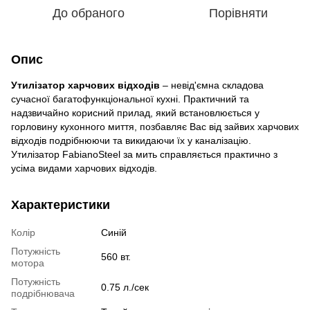
До обраного
Порівняти
Опис
Утилізатор харчових відходів
– невід'ємна складова
сучасної багатофункціональної кухні. Практичний та
надзвичайно корисний прилад, який встановлюється у
горловину кухонного миття, позбавляє Вас від зайвих харчових
відходів подрібнюючи та викидаючи їх у каналізацію.
Утилізатор FabianoSteel за мить справляється практично з
усіма видами харчових відходів.
Характеристики
Колір
Синій
Потужність
560 вт.
мотора
Потужність
0.75 л./сек
подрібнювача