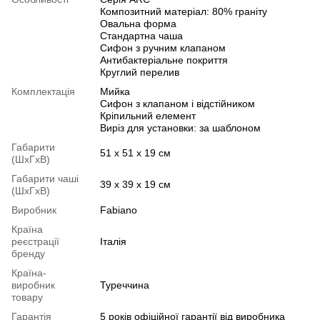
Композитний матеріал: 80% граніту
Овальна форма
Стандартна чаша
Сифон з ручним клапаном
Антибактеріальне покриття
Круглий перелив
Комплектація
Мийка
Сифон з клапаном і відстійником
Кріпильний елемент
Виріз для установки: за шаблоном
Габарити
51 х 51 х 19 см
(ШхГхВ)
Габарити чаші
39 х 39 х 19 см
(ШхГхВ)
Виробник
Fabiano
Країна
реєстрації
Італія
бренду
Країна-
виробник
Туреччина
товару
Гарантія
5 років офіційної гарантії від виробника