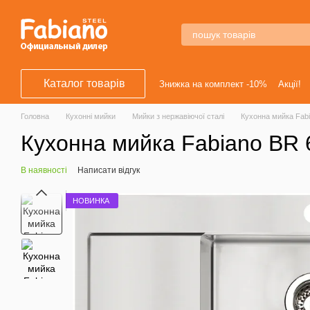
Перейти к основному контенту
Каталог товарів
Знижка на комплект -10%
Акції!
Головна
Кухонні мийки
Мийки з нержавіючої сталі
Кухонна мийка Fabi
Кухонна мийка Fabiano BR 
В наявності
Написати відгук
НОВИНКА