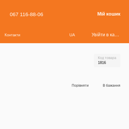
067 116-88-06
Мій кошик
Увійти в кабінет
UA
Контакти
Код товара
1816
Порівняти
В бажання