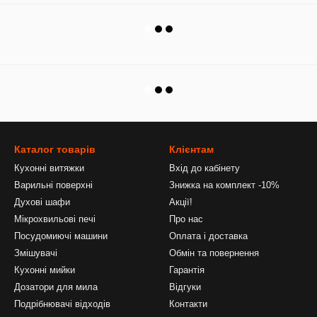
Каталог товарів
Клієнтам
Кухонні витяжки
Вхід до кабінету
Варильні поверхні
Знижка на комплект -10%
Духові шафи
Акції!
Мікрохвильові печі
Про нас
Посудомиючі машини
Оплата і доставка
Змішувачі
Обмін та повернення
Кухонні мийки
Гарантія
Дозатори для мила
Відгуки
Подрібнювачі відходів
Контакти