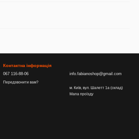
Контактна інформація
067 116-88-06
info.fabianoshop@gmail.com
Передзвонити вам?
м. Київ, вул. Шалетт 1а (склад)
Мапа проїзду