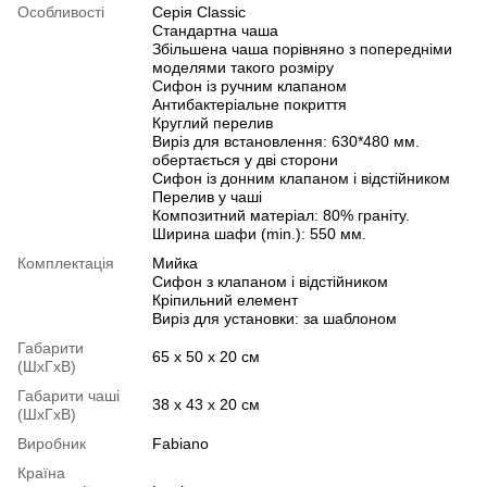
Особливості
Серія Classic
Стандартна чаша
Збільшена чаша порівняно з попередніми
моделями такого розміру
Сифон із ручним клапаном
Антибактеріальне покриття
Круглий перелив
Виріз для встановлення: 630*480 мм.
обертається у дві сторони
Сифон із донним клапаном і відстійником
Перелив у чаші
Композитний матеріал: 80% граніту.
Ширина шафи (min.): 550 мм.
Комплектація
Мийка
Сифон з клапаном і відстійником
Кріпильний елемент
Виріз для установки: за шаблоном
Габарити
65 х 50 х 20 см
(ШхГхВ)
Габарити чаші
38 х 43 х 20 см
(ШхГхВ)
Виробник
Fabiano
Країна