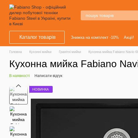
Перейти к основному контенту
Каталог товарів
Знижка на комплект -10%
Акції!
Головна
Кухонні мийки
Гранітні мийки
Кухонна мийка Fabiano Navio 68
Кухонна мийка Fabiano Navi
В наявності
Написати відгук
НОВИНКА