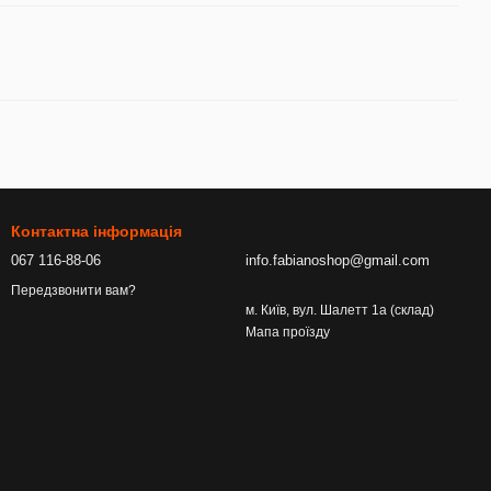
Контактна інформація
067 116-88-06
info.fabianoshop@gmail.com
Передзвонити вам?
м. Київ, вул. Шалетт 1а (склад)
Мапа проїзду