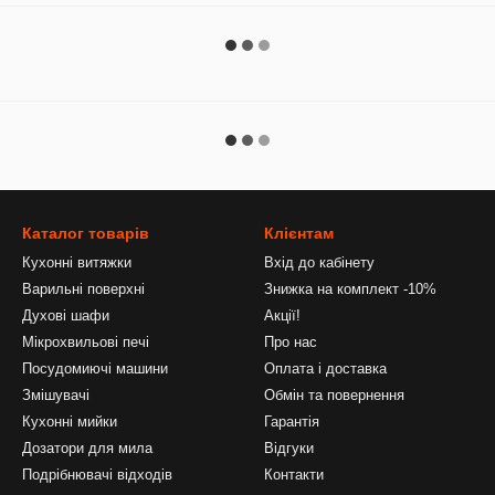
Каталог товарів
Клієнтам
Кухонні витяжки
Вхід до кабінету
Варильні поверхні
Знижка на комплект -10%
Духові шафи
Акції!
Мікрохвильові печі
Про нас
Посудомиючі машини
Оплата і доставка
Змішувачі
Обмін та повернення
Кухонні мийки
Гарантія
Дозатори для мила
Відгуки
Подрібнювачі відходів
Контакти