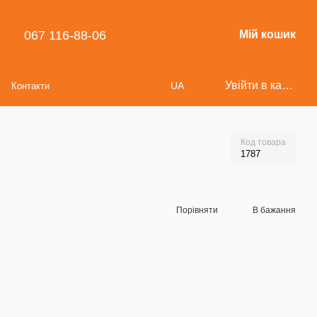
067 116-88-06
Мій кошик
Увійти в кабінет
UA
Контакти
Код товара
1787
Порівняти
В бажання