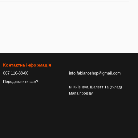
Контактна інформація
067 116-88-06
info.fabianoshop@gmail.com
Передзвонити вам?
м. Київ, вул. Шалетт 1а (склад)
Мапа проїзду