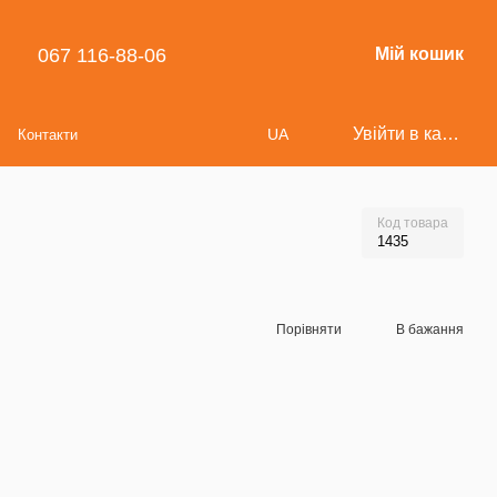
067 116-88-06
Мій кошик
Увійти в кабінет
UA
Контакти
Код товара
1435
Порівняти
В бажання