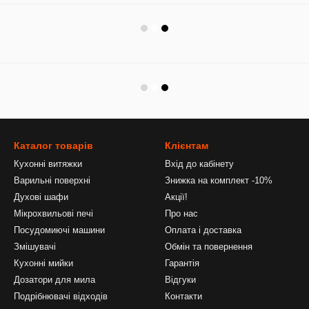
Каталог товарів
Клієнтам
Кухонні витяжки
Вхід до кабінету
Варильні поверхні
Знижка на комплект -10%
Духові шафи
Акції!
Мікрохвильові печі
Про нас
Посудомиючі машини
Оплата і доставка
Змішувачі
Обмін та повернення
Кухонні мийки
Гарантія
Дозатори для мила
Відгуки
Подрібнювачі відходів
Контакти