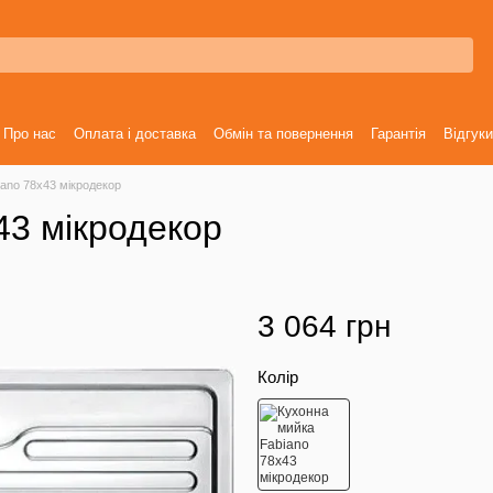
Про нас
Оплата і доставка
Обмін та повернення
Гарантія
Відгуки
ano 78x43 мікродекор
43 мікродекор
3 064 грн
Колір