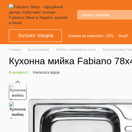
Перейти к основному контенту
Каталог товарів
Знижка на комплект -10%
Акції!
Головна
Кухонні мийки
Мийки з нержавіючої сталі
Кухонна мийка Fabi
Кухонна мийка Fabiano 78x
В наявності
Написати відгук