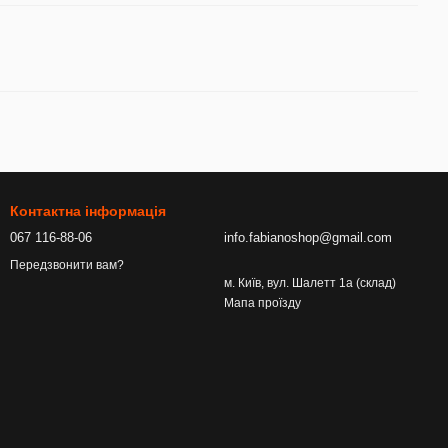
Контактна інформація
067 116-88-06
info.fabianoshop@gmail.com
Передзвонити вам?
м. Київ, вул. Шалетт 1а (склад)
Мапа проїзду