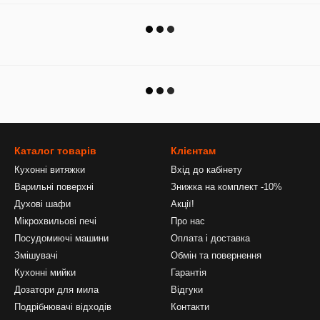
Каталог товарів
Клієнтам
Кухонні витяжки
Вхід до кабінету
Варильні поверхні
Знижка на комплект -10%
Духові шафи
Акції!
Мікрохвильові печі
Про нас
Посудомиючі машини
Оплата і доставка
Змішувачі
Обмін та повернення
Кухонні мийки
Гарантія
Дозатори для мила
Відгуки
Подрібнювачі відходів
Контакти