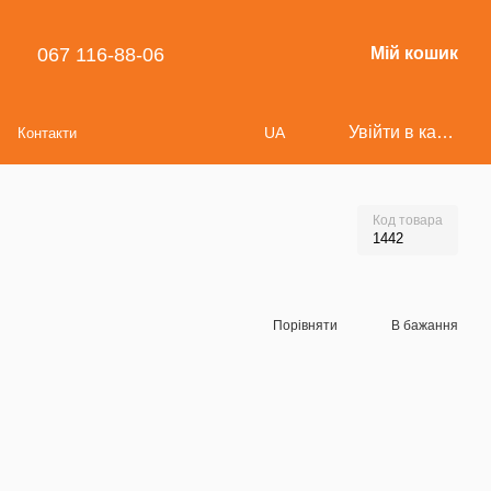
067 116-88-06
Мій кошик
Увійти в кабінет
UA
Контакти
Код товара
1442
Порівняти
В бажання