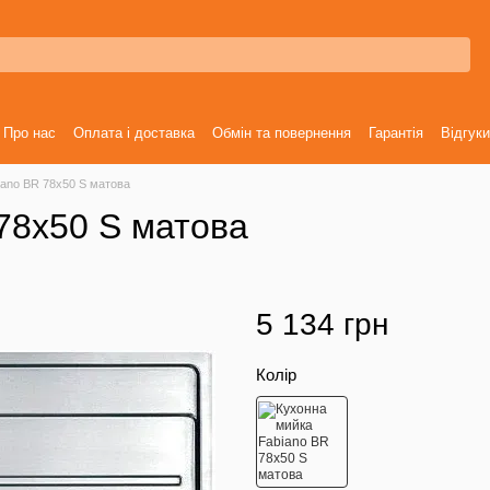
Про нас
Оплата і доставка
Обмін та повернення
Гарантія
Відгуки
iano BR 78x50 S матова
78x50 S матова
5 134 грн
Колір