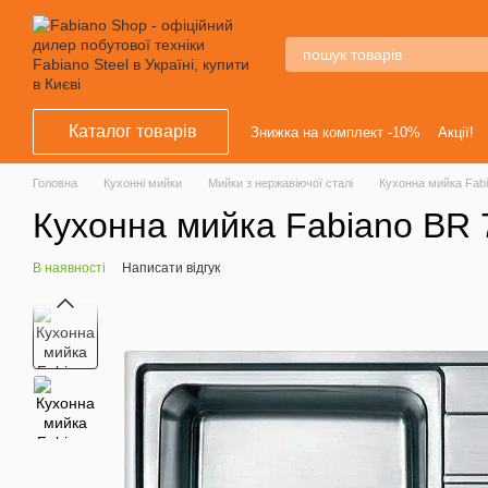
Перейти к основному контенту
Каталог товарів
Знижка на комплект -10%
Акції!
Головна
Кухонні мийки
Мийки з нержавіючої сталі
Кухонна мийка Fab
Кухонна мийка Fabiano BR 
В наявності
Написати відгук