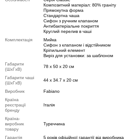
Композитний матеріал: 80% граніту
Прямокутна форма
Стандартна чаша
Сифон з ручним клапаном
Антибактеріальне покриття
Круглий перелив в чаші
Комплектація
Мийка
Сифон з клапаном і відстійником
Кріпильний елемент
Виріз для установки: за шаблоном
Габарити
78 х 50 х 20 см
(ШхГхВ)
Габарити чаші
44 х 34.7 х 20 см
(ШхГхВ)
Виробник
Fabiano
Країна
реєстрації
Італія
бренду
Країна-
виробник
Туреччина
товару
Гарантія
5 років офіційної гарантії від виробника