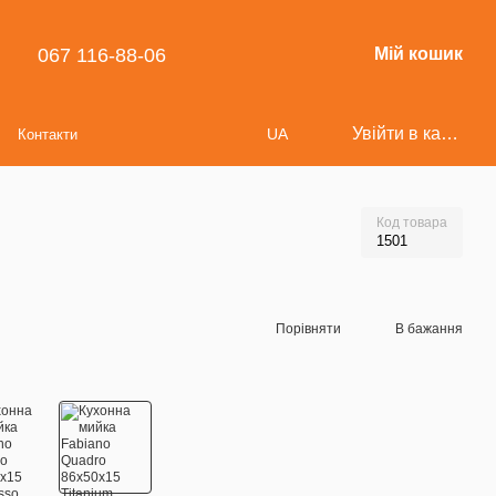
067 116-88-06
Мій кошик
Увійти в кабінет
UA
Контакти
Код товара
1501
Порівняти
В бажання