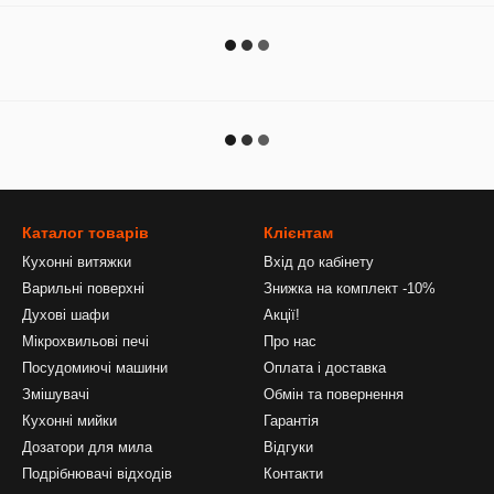
Каталог товарів
Клієнтам
Кухонні витяжки
Вхід до кабінету
Варильні поверхні
Знижка на комплект -10%
Духові шафи
Акції!
Мікрохвильові печі
Про нас
Посудомиючі машини
Оплата і доставка
Змішувачі
Обмін та повернення
Кухонні мийки
Гарантія
Дозатори для мила
Відгуки
Подрібнювачі відходів
Контакти