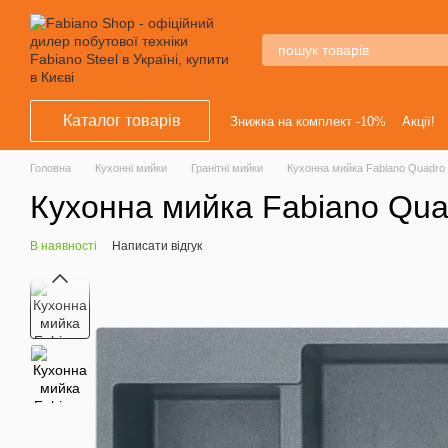
Перейти к основному контенту
Каталог товарів
Знижка на комплект -10%
Акції!
Головна
Кухонні мийки
Гранітні мийки
Кухонна мийка Fabiano Quadro 
Кухонна мийка Fabiano Qua
В наявності
Написати відгук