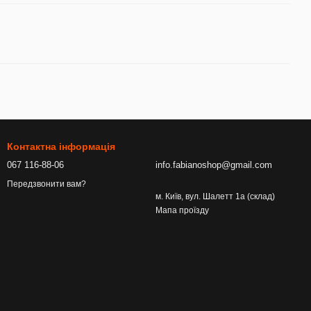
Контактна інформація
067 116-88-06
info.fabianoshop@gmail.com
Передзвонити вам?
м. Київ, вул. Шалетт 1а (склад)
Мапа проїзду