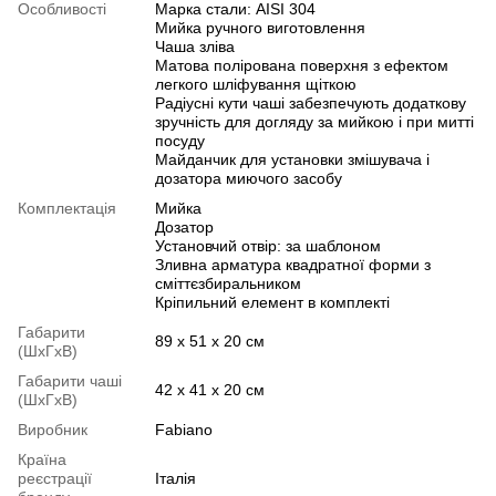
Особливості
Марка стали: AISI 304
Мийка ручного виготовлення
Чаша зліва
Матова полірована поверхня з ефектом
легкого шліфування щіткою
Радіусні кути чаші забезпечують додаткову
зручність для догляду за мийкою і при митті
посуду
Майданчик для установки змішувача і
дозатора миючого засобу
Комплектація
Мийка
Дозатор
Установчий отвір: за шаблоном
Зливна арматура квадратної форми з
сміттєзбиральником
Кріпильний елемент в комплекті
Габарити
89 х 51 х 20 см
(ШхГхВ)
Габарити чаші
42 х 41 х 20 см
(ШхГхВ)
Виробник
Fabiano
Країна
реєстрації
Італія