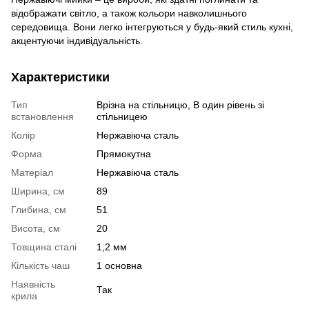
відображати світло, а також кольори навколишнього
середовища. Вони легко інтегруються у будь-який стиль кухні,
акцентуючи індивідуальність.
Характеристики
Тип
Врізна на стільницю, В один рівень зі
встановлення
стільницею
Колір
Нержавіюча сталь
Форма
Прямокутна
Матеріал
Нержавіюча сталь
Ширина, см
89
Глибина, см
51
Висота, см
20
Товщина сталі
1,2 мм
Кількість чаш
1 основна
Наявність
Так
крила