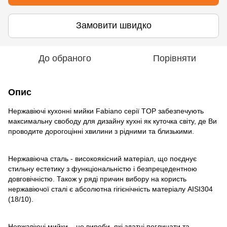
Замовити швидко
До обраного
Порівняти
Опис
Нержавіючі кухонні мийки Fabiano серії TOP забезпечують
максимальну свободу для дизайну кухні як куточка світу, де Ви
проводите дорогоцінні хвилини з рідними та близькими.
Нержавіюча сталь - високоякісний матеріал, що поєднує
стильну естетику з функціональністю і безпрецедентною
довговічністю. Також у ряді причин вибору на користь
нержавіючої сталі є абсолютна гігієнічність матеріалу AISI304
(18/10).
Нержавіючі мийки – це вироби, які здатні поглинати та