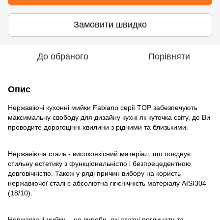
Замовити швидко
До обраного
Порівняти
Опис
Нержавіючі кухонні мийки Fabiano серії TOP забезпечують
максимальну свободу для дизайну кухні як куточка світу, де Ви
проводите дорогоцінні хвилини з рідними та близькими.
Нержавіюча сталь - високоякісний матеріал, що поєднує
стильну естетику з функціональністю і безпрецедентною
довговічністю. Також у ряді причин вибору на користь
нержавіючої сталі є абсолютна гігієнічність матеріалу AISI304
(18/10).
Нержавіючі мийки – це вироби, які здатні поглинати та