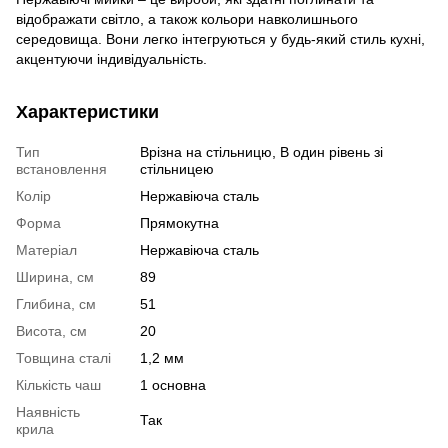
відображати світло, а також кольори навколишнього
середовища. Вони легко інтегруються у будь-який стиль кухні,
акцентуючи індивідуальність.
Характеристики
Тип
Врізна на стільницю, В один рівень зі
встановлення
стільницею
Колір
Нержавіюча сталь
Форма
Прямокутна
Матеріал
Нержавіюча сталь
Ширина, см
89
Глибина, см
51
Висота, см
20
Товщина сталі
1,2 мм
Кількість чаш
1 основна
Наявність
Так
крила