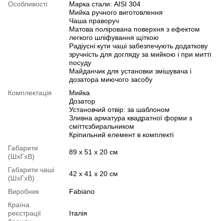
Особливості
Марка стали: AISI 304
Мийка ручного виготовлення
Чаша праворуч
Матова полірована поверхня з ефектом
легкого шліфування щіткою
Радіусні кути чаші забезпечують додаткову
зручність для догляду за мийкою і при митті
посуду
Майданчик для установки змішувача і
дозатора миючого засобу
Комплектація
Мийка
Дозатор
Установчий отвір: за шаблоном
Зливна арматура квадратної форми з
сміттєзбиральником
Кріпильний елемент в комплекті
Габарити
89 х 51 х 20 см
(ШхГхВ)
Габарити чаші
42 х 41 х 20 см
(ШхГхВ)
Виробник
Fabiano
Країна
реєстрації
Італія