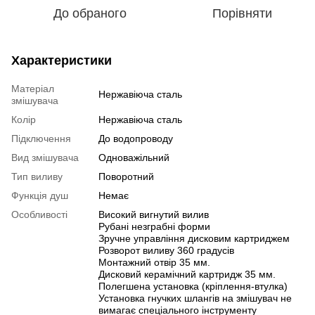
До обраного
Порівняти
Характеристики
Матеріал
Нержавіюча сталь
змішувача
Колір
Нержавіюча сталь
Підключення
До водопроводу
Вид змішувача
Одноважільний
Тип виливу
Поворотний
Функція душ
Немає
Особливості
Високий вигнутий вилив
Рубані незграбні форми
Зручне управління дисковим картриджем
Розворот виливу 360 градусів
Монтажний отвір 35 мм.
Дисковий керамічний картридж 35 мм.
Полегшена установка (кріплення-втулка)
Установка гнучких шлангів на змішувач не
вимагає спеціального інструменту