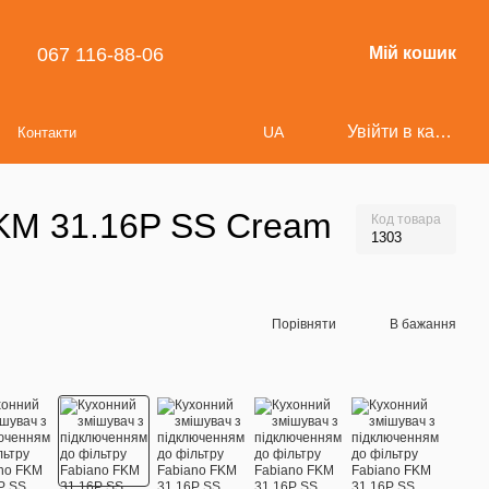
067 116-88-06
Мій кошик
Увійти в кабінет
UA
Контакти
FKM 31.16P SS Cream
Код товара
1303
Порівняти
В бажання