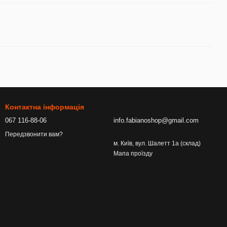
Контактна інформація
067 116-88-06
info.fabianoshop@gmail.com
Передзвонити вам?
м. Київ, вул. Шалетт 1а (склад)
Мапа проїзду