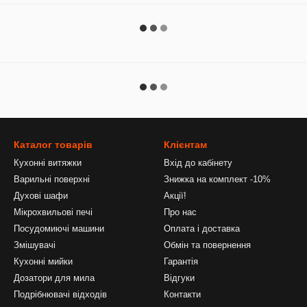
Каталог товарів
Клієнтам
Кухонні витяжки
Вхід до кабінету
Варильні поверхні
Знижка на комплект -10%
Духові шафи
Акції!
Мікрохвильові печі
Про нас
Посудомиючі машини
Оплата і доставка
Змішувачі
Обмін та повернення
Кухонні мийки
Гарантія
Дозатори для мила
Відгуки
Подрібнювачі відходів
Контакти