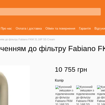
Про нас
Оплата і доставка
Обмін та повернення
Гарантія
Відгуки
ням до фільтру Fabiano FKM 31.16P SS Cream
юченням до фільтру Fabiano 
10 755 грн
Колір