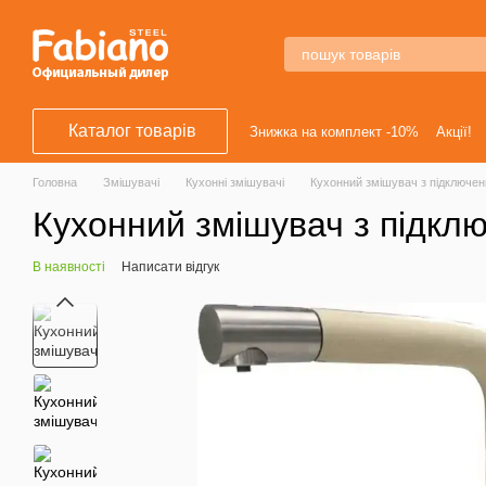
Перейти к основному контенту
Каталог товарів
Знижка на комплект -10%
Акції!
Головна
Змішувачі
Кухонні змішувачі
Кухонний змішувач з підключен
Кухонний змішувач з підкл
В наявності
Написати відгук