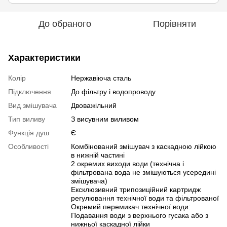
До обраного
Порівняти
Характеристики
Колір
Нержавіюча сталь
Підключення
До фільтру і водопроводу
Вид змішувача
Двоважільний
Тип виливу
З висувним виливом
Функція душ
Є
Особливості
Комбінований змішувач з каскадною лійкою
в нижній частині
2 окремих виходи води (технічна і
фільтрована вода не змішуються усередині
змішувача)
Ексклюзивний трипозиційний картридж
регулювання технічної води та фільтрованої
Окремий перемикач технічної води:
Подавання води з верхнього гусака або з
нижньої каскадної лійки