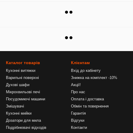
Каталог товарів
Клієнтам
Кухонні витяжки
Вхід до кабінету
Варильні поверхні
Знижка на комплект -10%
Духові шафи
Акції!
Мікрохвильові печі
Про нас
Посудомиючі машини
Оплата і доставка
Змішувачі
Обмін та повернення
Кухонні мийки
Гарантія
Дозатори для мила
Відгуки
Подрібнювачі відходів
Контакти