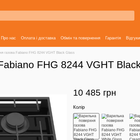
Про нас
Оплата і доставка
Обмін та повернення
Гарантія
Відгуки
ня газова Fabiano FHG 8244 VGHT Black Glass
Fabiano FHG 8244 VGHT Black
10 485 грн
Колір