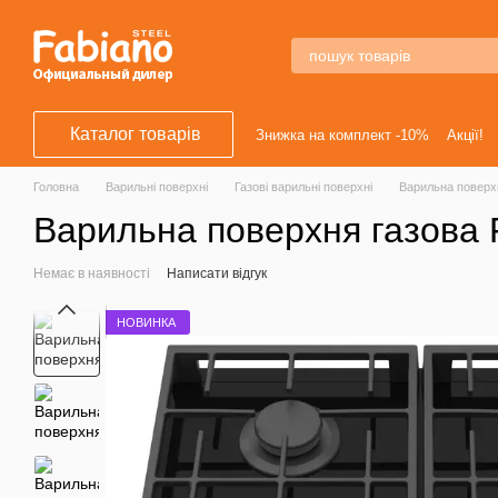
Перейти к основному контенту
Каталог товарів
Знижка на комплект -10%
Акції!
Головна
Варильні поверхні
Газові варильні поверхні
Варильна поверх
Варильна поверхня газова 
Немає в наявності
Написати відгук
НОВИНКА