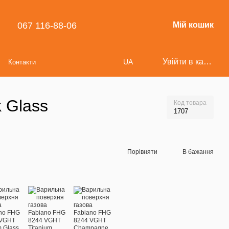
067 116-88-06
Мій кошик
Увійти в кабінет
UA
Контакти
 Glass
Код товара
1707
Порівняти
В бажання