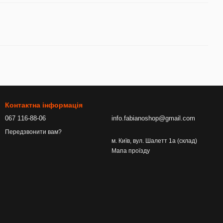
Контактна інформація
067 116-88-06
info.fabianoshop@gmail.com
Передзвонити вам?
м. Київ, вул. Шалетт 1а (склад)
Мапа проїзду