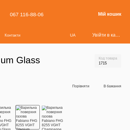
067 116-88-06
Мій кошик
Увійти в кабінет
UA
Контакти
ium Glass
Код товара
1715
Порівняти
В бажання