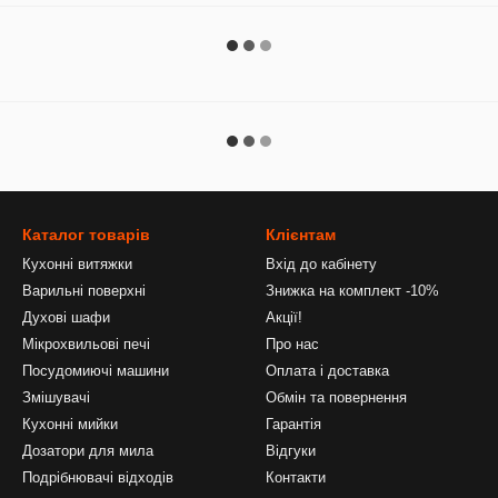
Каталог товарів
Клієнтам
Кухонні витяжки
Вхід до кабінету
Варильні поверхні
Знижка на комплект -10%
Духові шафи
Акції!
Мікрохвильові печі
Про нас
Посудомиючі машини
Оплата і доставка
Змішувачі
Обмін та повернення
Кухонні мийки
Гарантія
Дозатори для мила
Відгуки
Подрібнювачі відходів
Контакти