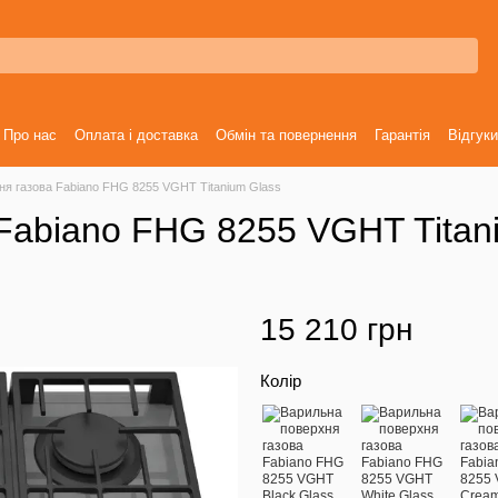
Про нас
Оплата і доставка
Обмін та повернення
Гарантія
Відгуки
ня газова Fabiano FHG 8255 VGHT Titanium Glass
Fabiano FHG 8255 VGHT Titan
15 210 грн
Колір