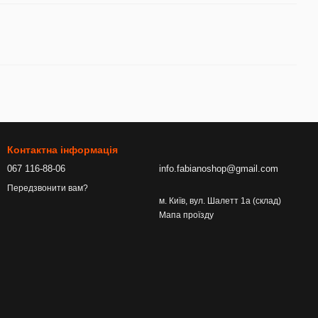
Контактна інформація
067 116-88-06
info.fabianoshop@gmail.com
Передзвонити вам?
м. Київ, вул. Шалетт 1а (склад)
Мапа проїзду