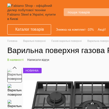
Перейти к основному контенту
Каталог товарів
Знижка на комплект -10%
Акції!
Головна
Варильні поверхні
Газові варильні поверхні
Варильна поверх
Варильна поверхня газова 
В наявності
Написати відгук
НОВИНКА