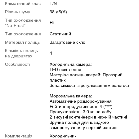
Кліматичний клас
T/N
Рівень шуму
38 дБ(А)
Тип охолодження
Ні
"No-Frost"
Тип охолодження
Статичний
Матеріал полиць
Загартоване скло
Кількість полиць
4
на дверцятах
Особливості
Холодильна камера:
LED освітлення
Матеріал полиць дверей: Прозорий
пластик
Зона свіжості з регулюванням вологості
Морозильна камера:
Автоматичне розморожування
Рейтинг продуктивності: 4 (****)
Продуктивність: 3,0 кг. на добу
2 висувні контейнери в нижній частині
Зручна полиця для швидкого
заморожування у верхній частині
Комплектація
Холодильник