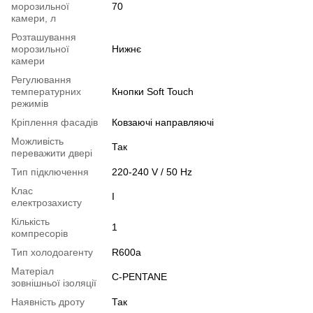
морозильної
70
камери, л
Розташування
морозильної
Нижнє
камери
Регулювання
температурних
Кнопки Soft Touch
режимів
Кріплення фасадів
Ковзаючі направляючі
Можливість
Так
переважити двері
Тип підключення
220-240 V / 50 Hz
Клас
I
електрозахисту
Кількість
1
компресорів
Тип холодоагенту
R600a
Матеріал
C-PENTANE
зовнішньої ізоляції
Наявність дроту
Так