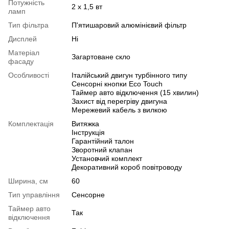
Потужність
2 х 1,5 вт
ламп
Тип фільтра
П'ятишаровий алюмінієвий фільтр
Дисплей
Ні
Матеріал
Загартоване скло
фасаду
Особливості
Італійський двигун турбінного типу
Сенсорні кнопки Eco Touch
Таймер авто відключення (15 хвилин)
Захист від перегріву двигуна
Мережевий кабель з вилкою
Комплектація
Витяжка
Інструкція
Гарантійний талон
Зворотний клапан
Установчий комплект
Декоративний короб повітроводу
Ширина, см
60
Тип управління
Сенсорне
Таймер авто
Так
відключення