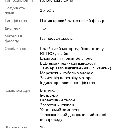
Тип освітлення
Галогенові лампи
Потужність
2 х 50 вт
ламп
Тип фільтра
П'ятишаровий алюмінієвий фільтр
Дисплей
Так
Матеріал
Глянцевая эмаль
фасаду
Особливості
Італійський мотор турбінного типу
RETRO дизайн
Електронні кнопки Soft Touch
LED екран індикації швидкості
Таймер авто відключення (15 хвилин)
Мережевий кабель з вилкою
Захист від перегріву мотора
Індикатор насичення фільтра
Комплектація
Витяжка
Інструкція
Гарантійний талон
Зворотний клапан
Установчий комплект
Телескопічний декоративний короб
повітроводу
Ширина, см
90