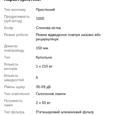
Тип монтажу
Пристінний
Продуктивність
1000
(куб.м/год)
Колір
Слонова кістка
Режим роботи
Режим відведення повітря назовні або
рециркуляція
Діаметр
150 мм
повітроводу
Тип
Купольна
Кількість
1 x 210 вт
моторів
Кількість
5
швидкостей
Рівень шуму
35-59 дБ
Тип освітлення
Галогенові лампи
Потужність
2 х 50 вт
ламп
Тип фільтра
П'ятишаровий алюмінієвий фільтр