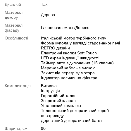
Дисплей
Так
Матеріал
Дерево
декору
Матеріал
Глянцевая эмаль/Дерево
фасаду
Особливості
Італійський мотор турбінного типу
Форма купола у вигляді старовинної печі
RETRO дизайн
Електронні кнопки Soft Touch
LED екран індикації швидкості
Таймер авто відключення (15 хвилин)
Мережевий кабель з вилкою
Захист від перегріву мотора
Індикатор насичення фільтра
Комплектація
Витяжка
Інструкція
Гарантійний талон
Зворотний клапан
Установчий комплект
Телескопічний декоративний короб
повітроводу
Дерев'яний декоративний багет
Ширина, см
90