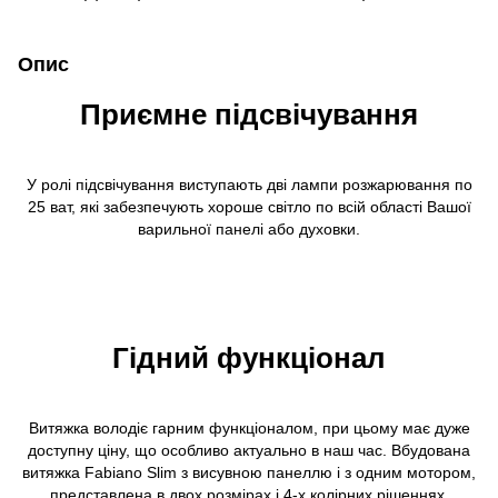
Опис
Приємне підсвічування
У ролі підсвічування виступають дві лампи розжарювання по
25 ват, які забезпечують хороше світло по всій області Вашої
варильної панелі або духовки.
Гідний функціонал
Витяжка володіє гарним функціоналом, при цьому має дуже
доступну ціну, що особливо актуально в наш час. Вбудована
витяжка Fabiano Slim з висувною панеллю і з одним мотором,
представлена в двох розмірах і 4-х колірних рішеннях.