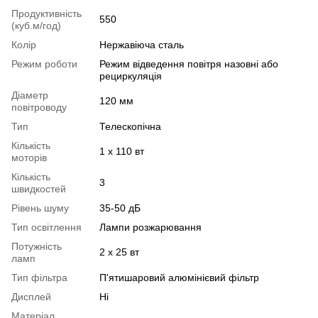
Продуктивність
550
(куб.м/год)
Колір
Нержавіюча сталь
Режим роботи
Режим відведення повітря назовні або
рециркуляція
Діаметр
120 мм
повітроводу
Тип
Телескопічна
Кількість
1 x 110 вт
моторів
Кількість
3
швидкостей
Рівень шуму
35-50 дБ
Тип освітлення
Лампи розжарювання
Потужність
2 х 25 вт
ламп
Тип фільтра
П'ятишаровий алюмінієвий фільтр
Дисплей
Ні
Матеріал