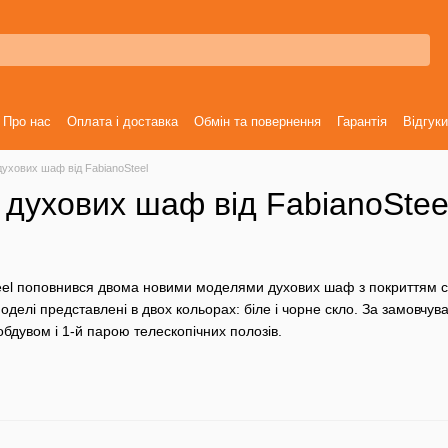
Про нас
Оплата і доставка
Обмін та повернення
Гарантія
Відгуки
духових шаф від FabianoSteel
 духових шаф від FabianoStee
eel поповнився двома новими моделями духових шаф з покриттям
делі представлені в двох кольорах: біле і чорне скло. За замовч
бдувом і 1-й парою телескопічних полозів.