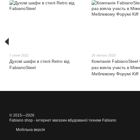
7 січня 2021
26 лютого 2020
Духові шафи в стилі Retro від
Компанія FabianoSteel
FabianoSteel
раз взяла участь в Мі
Меблевому Форумі Kiff
© 2015—2026
Fabiano shop - інтернет магазин вбудованої техніки Fabiano
Мобільна версія