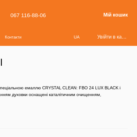
067 116-88-06
Мій кошик
Увійти в кабінет
UA
Контакти
l
 спеціальною емаллю CRYSTAL CLEAN: FBO 24 LUX BLACK і
уванням духовки оснащені каталітичним очищенням,