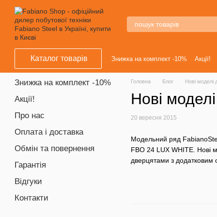
Перейти к основному контенту
Каталог товарів
Знижка на комплект -10%
Акції!
Знижка на комплект -10%
Головна
Блог
Нові моделі 
Нові моделі
Акції!
Про нас
20 вересня 2015
Оплата і доставка
Модельний ряд FabianoSt
Обмін та повернення
FBO 24 LUX WHITE. Нові мо
дверцятами з додатковим о
Гарантія
Відгуки
Контакти