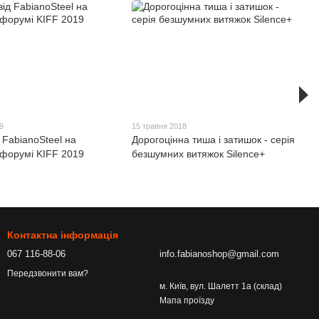
9
15 травня 2018
 FabianoSteel на
Дорогоцінна тиша і затишок - серія
форумі KIFF 2019
безшумних витяжок Silence+
Контактна інформація
067 116-88-06
info.fabianoshop@gmail.com
Передзвонити вам?
м. Київ, вул. Шалетт 1а (склад)
Мапа проїзду