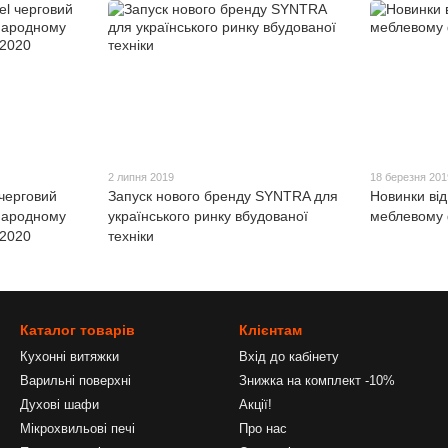
2 липня 2019
18 березня 201
 черговий
Запуск нового бренду SYNTRA для
Новинки від
жнародному
українського ринку вбудованої
меблевому 
 2020
техніки
Каталог товарів
Клієнтам
Кухонні витяжки
Вхід до кабінету
Варильні поверхні
Знижка на комплект -10%
Духові шафи
Акції!
Мікрохвильові печі
Про нас