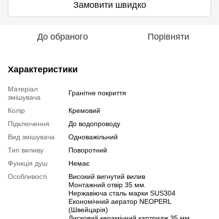
Замовити швидко
До обраного
Порівняти
Характеристики
Матеріал
Гранітне покриття
змішувача
Колір
Кремовий
Підключення
До водопроводу
Вид змішувача
Одноважільний
Тип виливу
Поворотний
Функція душ
Немає
Особливості
Високий вигнутий вилив
Монтажний отвір 35 мм.
Нержавіюча сталь марки SUS304
Економічний аератор NEOPERL
(Швейцарія)
Дисковий керамічний картридж 35 мм.