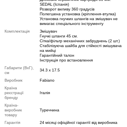
SEDAL (Іспанія)
Розворот виливу 360 градусів
Полегшена установка (кріплення-втулка)
Установка гнучких шлангів на змішувач не
вимагає спеціального інструменту
Комплектація
Змішувач
Гнучкі шланги 45 см.
Сітка/фільтр механічних забруднень (2 шт.)
Стабілізуюча шайба для стійкості змішувача
на мийці
Гарантійний талон
Інструкція про встановлення
Габарити (ВхГ),
34.3 х 17.5
см
Виробник
Fabiano
Країна
реєстрації
Італія
бренду
Країна-
виробник
Туреччина
товару
Гарантія
24 місяці офіційної гарантії від виробника