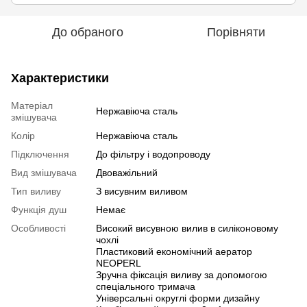
До обраного
Порівняти
Характеристики
Матеріал
Нержавіюча сталь
змішувача
Колір
Нержавіюча сталь
Підключення
До фільтру і водопроводу
Вид змішувача
Двоважільний
Тип виливу
З висувним виливом
Функція душ
Немає
Особливості
Високий висувною вилив в силіконовому
чохлі
Пластиковий економічний аератор
NEOPERL
Зручна фіксація виливу за допомогою
спеціального тримача
Універсальні округлі форми дизайну