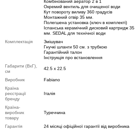
Комбінований аератор 2 в 1
Окремий вентиль для очищеної води
Кут повороту виливу 360 градусів
Монтажний отвір 35 мм.
Полегшена установка (ключ в комплекті)
Іспанська керамічний дисковий картридж 35
мм. SEDAL для технічної води
Комплектація
Змішувач
Гнучкі шланги 50 см. з трубкою
Гарантійний талон
Інструкція про встановлення
Габарити (ВхГ),
42.5 x 22.5
см
Виробник
Fabiano
Країна
реєстрації
Італія
бренду
Країна-
виробник
Туреччина
товару
Гарантія
24 місяці офіційної гарантії від виробника