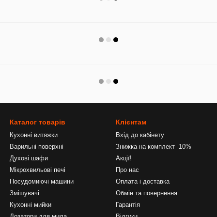
Каталог товарів
Клієнтам
Кухонні витяжки
Вхід до кабінету
Варильні поверхні
Знижка на комплект -10%
Духові шафи
Акції!
Мікрохвильові печі
Про нас
Посудомиючі машини
Оплата і доставка
Змішувачі
Обмін та повернення
Кухонні мийки
Гарантія
Дозатори для мила
Відгуки