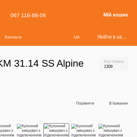
067 116-88-06
Мій кошик
Увійти в кабінет
UA
Контакти
KM 31.14 SS Alpine
Код товара
1309
Порівняти
В бажання