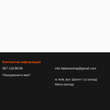
Контактна інформація
067 116-88-06
info.fabianoshop@gmail.com
Передзвонити вам?
м. Київ, вул. Шалетт 1а (склад)
Мапа проїзду