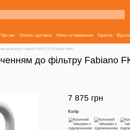
Про нас
Оплата і доставка
Обмін та повернення
Гарантія
Відгуки
ям до фільтру Fabiano FKM 31.14 SS Alpine White
ченням до фільтру Fabiano F
7 875 грн
Колір