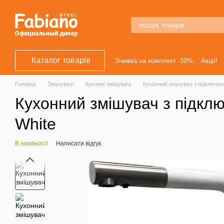
Перейти к основному контенту
Каталог товарів
Знижка на комплект -10%
Акції!
Головна
Змішувачі
Кухонні змішувачі
Кухонний змішувач з підключенн
Кухонний змішувач з підклю
White
В наявності
Написати відгук