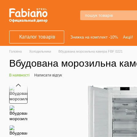
Перейти к основному контенту
Каталог товарів
Знижка на комплект -10%
Акції!
Головна
Холодильники
Вбудована морозильна камера FBF 0221
Вбудована морозильна кам
В наявності
Написати відгук