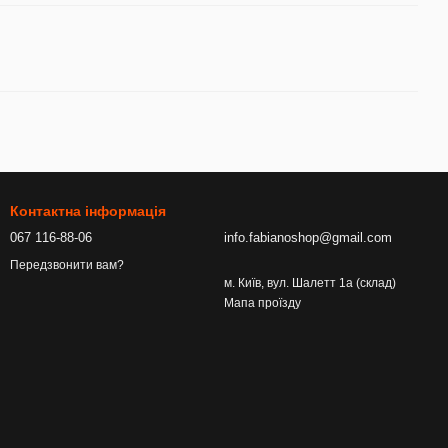
Контактна інформація
067 116-88-06
info.fabianoshop@gmail.com
Передзвонити вам?
м. Київ, вул. Шалетт 1а (склад)
Мапа проїзду