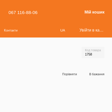
067 116-88-06
Мій кошик
Увійти в кабінет
UA
Контакти
Код товара
1758
Порівняти
В бажання