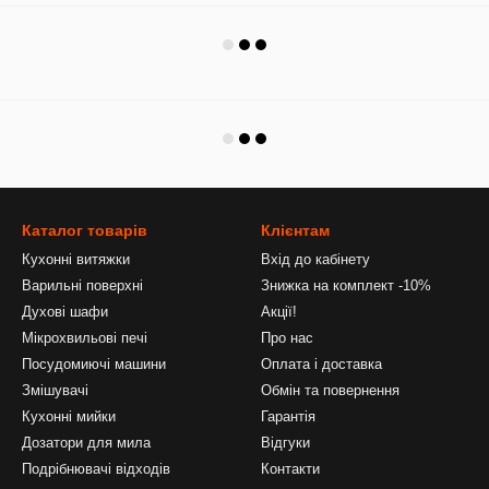
Каталог товарів
Клієнтам
Кухонні витяжки
Вхід до кабінету
Варильні поверхні
Знижка на комплект -10%
Духові шафи
Акції!
Мікрохвильові печі
Про нас
Посудомиючі машини
Оплата і доставка
Змішувачі
Обмін та повернення
Кухонні мийки
Гарантія
Дозатори для мила
Відгуки
Подрібнювачі відходів
Контакти