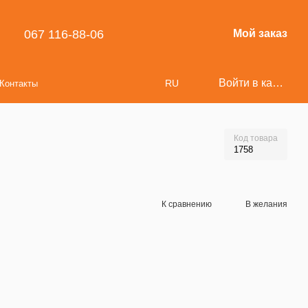
067 116-88-06
Мой заказ
Войти в кабинет
RU
Контакты
Код товара
1758
К сравнению
В желания