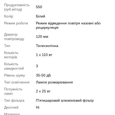
Продуктивність
550
(куб.м/год)
Колір
Білий
Режим роботи
Режим відведення повітря назовні або
рециркуляція
Діаметр
120 мм
повітроводу
Тип
Телескопічна
Кількість
1 x 110 вт
моторів
Кількість
3
швидкостей
Рівень шуму
35-50 дБ
Тип освітлення
Лампи розжарювання
Потужність
2 х 25 вт
ламп
Тип фільтра
П'ятишаровий алюмінієвий фільтр
Дисплей
Ні
Матеріал