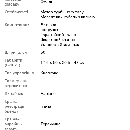
Эмаль
фасаду
Особливості
Мотор турбінного типу
Мережевий кабель з вилкою
Комплектація
Витяжка
Інструкція
Гарантійний талон
Зворотний клапан
Установчий комплект
Ширина, см
50
Габарити
17.6 х 50 х 30.5 - 42 см
(ВхШхГ)
Тип управління
Кнопкове
Таймер авто
Ні
відключення
Виробник
Fabiano
Країна
реєстрації
Італія
бренду
Країна-
виробник
Туреччина
товару