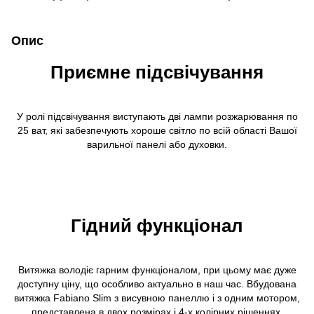
Опис
Приємне підсвічування
У ролі підсвічування виступають дві лампи розжарювання по
25 ват, які забезпечують хороше світло по всій області Вашої
варильної панелі або духовки.
Гідний функціонал
Витяжка володіє гарним функціоналом, при цьому має дуже
доступну ціну, що особливо актуально в наш час. Вбудована
витяжка Fabiano Slim з висувною панеллю і з одним мотором,
представлена в двох розмірах і 4-х колірних рішеннях.