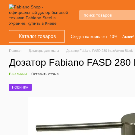
Перейти к основному контенту
Каталог товаров
Скидка на комплект -10%
Акции!
Главная
Дозаторы для мыла
Дозатор Fabiano FASD 280 Inox/Velvet Black
Дозатор Fabiano FASD 280 I
В наличии
Оставить отзыв
НОВИНКА