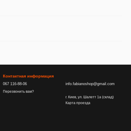
Контактная информация
067 116-88-06
info.fabianoshop@gmail.com
Перезвонить вам?
г. Киев, ул. Шалетт 1а (склад)
Карта проезда