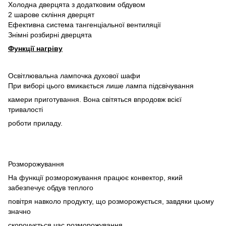
Холодна дверцята з додатковим обдувом
2 шарове скління дверцят
Ефективна система тангенціальної вентиляції
Знімні розбирні дверцята
Функції нагріву
Освітлювальна лампочка духової шафи
При виборі цього вмикається лише лампа підсвічування
камери приготування. Вона світяться впродовж всієї
тривалості
роботи приладу.
Розморожування
На функції розморожування працює конвектор, який
забезпечує обдув теплого
повітря навколо продукту, що розморожується, завдяки цьому
значно
скорочується час розморожування.