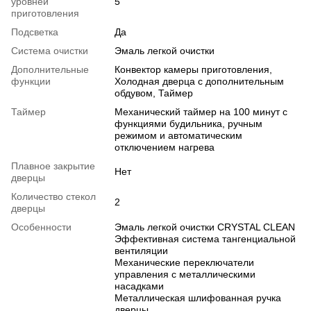
уровней
5
приготовления
Подсветка
Да
Система очистки
Эмаль легкой очистки
Дополнительные
Конвектор камеры приготовления,
функции
Холодная дверца с дополнительным
обдувом, Таймер
Таймер
Механический таймер на 100 минут с
функциями будильника, ручным
режимом и автоматическим
отключением нагрева
Плавное закрытие
Нет
дверцы
Количество стекол
2
дверцы
Особенности
Эмаль легкой очистки CRYSTAL CLEAN
Эффективная система тангенциальной
вентиляции
Механические переключатели
управления с металлическими
насадками
Металлическая шлифованная ручка
дверцы