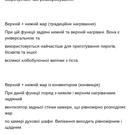
Верхній + нижній жар (традиційне нагрівання)
При цій функції задіяні нижній та верхній нагрівачі. Вона є
універсальною та
використовується найчастіше для приготування пирогів,
бісквітів та іншої
всілякої хлібобулочної випічки з тіста.
Верхній + нижній жар із конвектором (конвекція)
При даній функції поряд з нижнім і верхнім нагрівачами
задіяний
вентилятор задньої стінки камери, що рівномірно розподіляє
жар
по камері духової шафи. Випікання виходить рівномірним і
щадним.