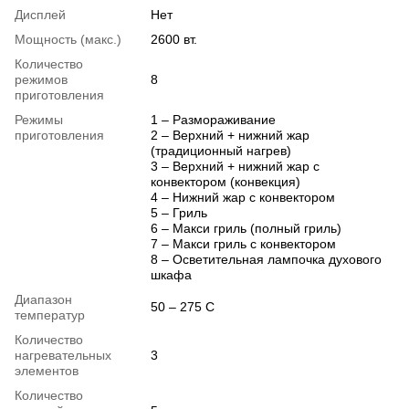
Дисплей
Нет
Мощность (макс.)
2600 вт.
Количество
режимов
8
приготовления
Режимы
1 – Размораживание
приготовления
2 – Верхний + нижний жар
(традиционный нагрев)
3 – Верхний + нижний жар с
конвектором (конвекция)
4 – Нижний жар с конвектором
5 – Гриль
6 – Макси гриль (полный гриль)
7 – Макси гриль с конвектором
8 – Осветительная лампочка духового
шкафа
Диапазон
50 – 275 С
температур
Количество
нагревательных
3
элементов
Количество