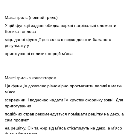
Максі гриль (повний гриль)
У цій функції задіяні обидва верхні нагрівальні елементи.
Велика теплова
міць даної функції дозволяє швидко досягти бажаного
результату у
приготуванні великих порцій м'яса.
Максі гриль з конвектором
Ця функція дозволяє рівномірно просмажити великі шматки
м'яса
зсередини, і водночас надати їм хрустку скоринку зовні. Для
приготування
подібних страв рекомендується поміщати решітку на деко, а
сам продукт
на решітку. Сік та жир від м'яса стікатимуть на деко, а м'ясо
буде обдуватися