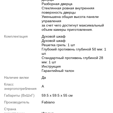
Разборная дверца
Стеклянная ровная внутренняя
поверхность дверцы
Уменьшена общая высота панели
управления
за счет чего достигнут максимальный
объем камеры приготовления.
Комплектация
Духовой шкаф
Духовой шкаф
Решетка гриль: 1 шт
Глубокий противень глубиной 50 мм: 1
шт.
Стандартный противень глубиной 28
мм: 1 шт
Инструкция
Гарантийный талон
Наличие вилки
Да
Класс
А
энергопотребления
Габариты (ВхШхГ)
59.5 х 59.5 х 55 см
Производитель
Fabiano
Страна