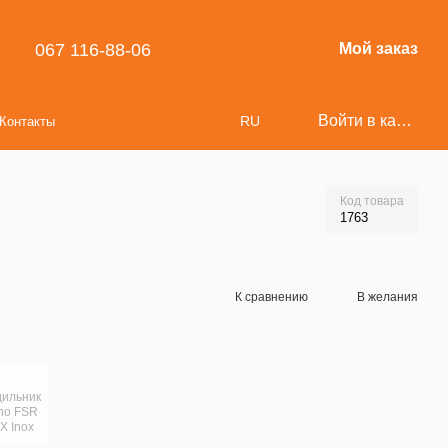
067 116-88-06
Мой заказ
Войти в кабинет
RU
Контакты
Код товара
1763
К сравнению
В желания