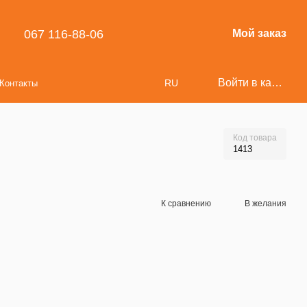
067 116-88-06
Мой заказ
Войти в кабинет
RU
Контакты
Код товара
1413
К сравнению
В желания