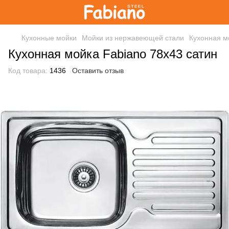
Кухонные мойки
Мойки из нержавеющей стали
Кухонная м
Кухонная мойка Fabiano 78x43 сатин
Код товара:
1436
Оставить отзыв