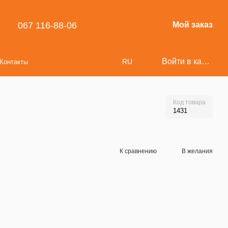
067 116-88-06
Мой заказ
Войти в кабинет
RU
Контакты
Код товара
1431
К сравнению
В желания