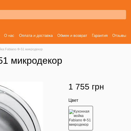
О нас
Оплата и доставка
Обмен и возврат
Гарантия
Отзывы
ка Fabiano Ф-51 микродекор
51 микродекор
1 755 грн
Цвет