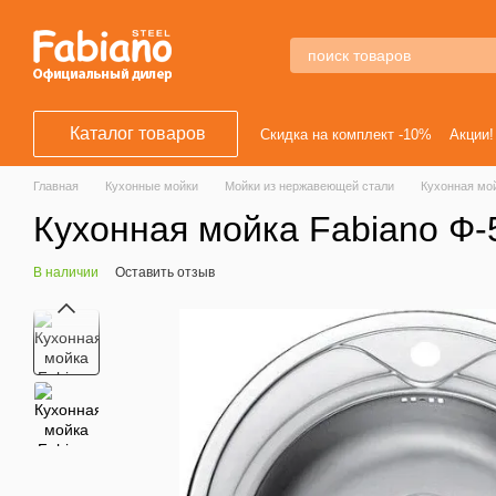
Перейти к основному контенту
Каталог товаров
Скидка на комплект -10%
Акции!
Главная
Кухонные мойки
Мойки из нержавеющей стали
Кухонная мой
Кухонная мойка Fabiano Ф-
В наличии
Оставить отзыв