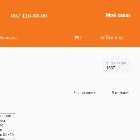
067 116-88-06
Мой заказ
Войти в кабинет
RU
Контакты
Код товара
1637
К сравнению
В желания