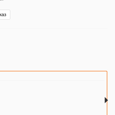
каз
Вмес