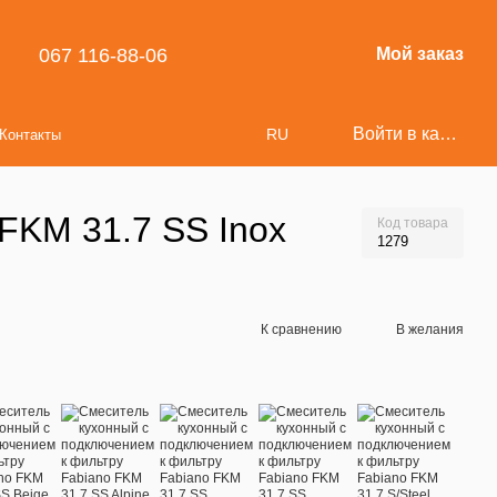
067 116-88-06
Мой заказ
Войти в кабинет
RU
Контакты
FKM 31.7 SS Inox
Код товара
1279
К сравнению
В желания