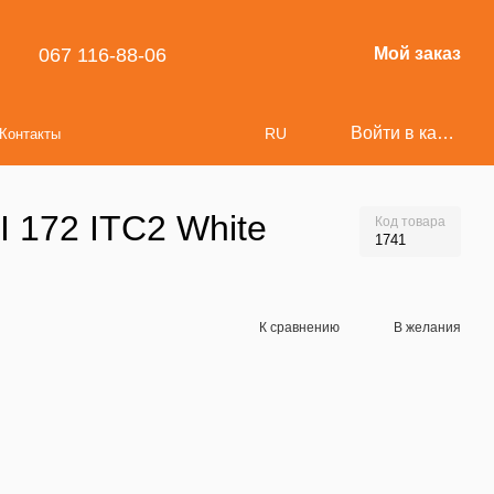
067 116-88-06
Мой заказ
Войти в кабинет
RU
Контакты
 172 ITC2 White
Код товара
1741
К сравнению
В желания