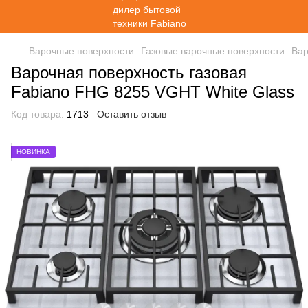
Варочные поверхности
Газовые варочные поверхности
Вар
Варочная поверхность газовая
Fabiano FHG 8255 VGHT White Glass
Код товара:
1713
Оставить отзыв
НОВИНКА