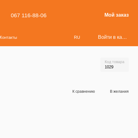
067 116-88-06
Мой заказ
Войти в кабинет
RU
Контакты
Код товара
1029
К сравнению
В желания