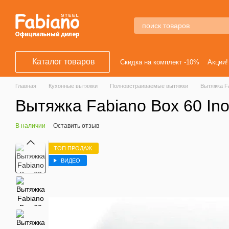
Перейти к основному контенту
Каталог товаров
Скидка на комплект -10%
Акции!
Главная
Кухонные вытяжки
Полновстраиваемые вытяжки
Вытяжка Fa
Вытяжка Fabiano Box 60 In
В наличии
Оставить отзыв
ТОП ПРОДАЖ
ВИДЕО