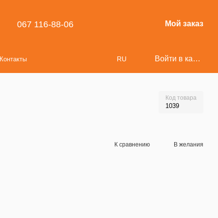
067 116-88-06
Мой заказ
Войти в кабинет
RU
Контакты
Код товара
1039
К сравнению
В желания